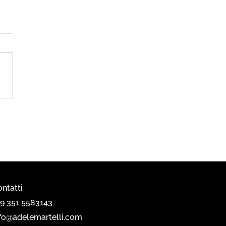
ezione Emmemobili
5
ntatti
39 351 5583143
nfo@adelemartelli.com