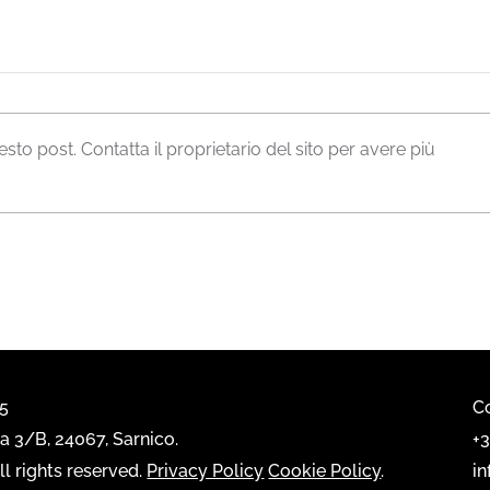
o post. Contatta il proprietario del sito per avere più
Emmemobili, Milano 2025
Coll
202
65
Co
 3/B, 24067, Sarnico.
+
l rights reserved.
Privacy Policy
Cookie Policy
.
i