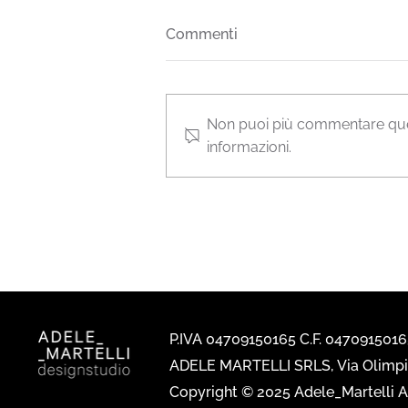
Commenti
Non puoi più commentare quest
informazioni.
Esce il nuovo catalogo
generale di FIAM Italia
P.IVA 04709150165 C.F. 047091501
ADELE MARTELLI SRLS, Via Olimpia
Copyright © 2025 Adele_Martelli Al