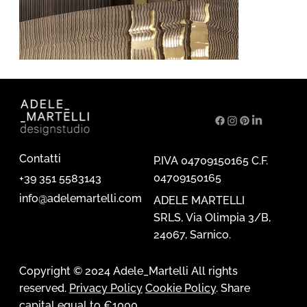
Contatti
P.IVA 04709150165 C.F.
04709150165
+39 351 5583143
info@adelemartelli.com
ADELE MARTELLI
SRLS, Via Olimpia 3/B,
24067, Sarnico.
Copyright © 2024 Adele_Martelli All rights
reserved.
Privacy Policy
Cookie Policy
. Share
capital equal to €1000