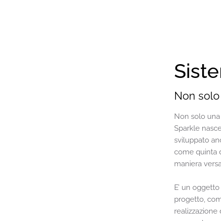
Sist
Non solo 
Non solo una l
Sparkle nasce
sviluppato an
come quinta di
maniera versat
E’ un oggetto
progetto, com
realizzazione