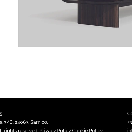
65
Co
 3/B, 24067, Sarnico.
+
l rights reserved.
Privacy Policy
Cookie Policy
.
i