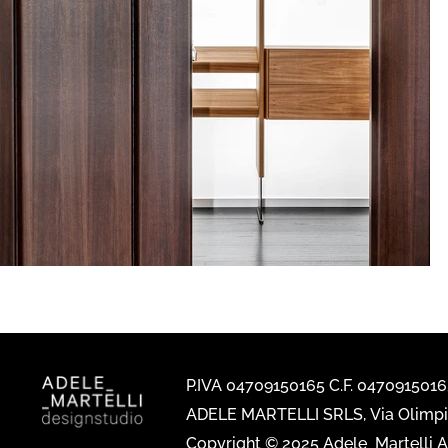
P.IVA 04709150165 C.F. 047091501
ADELE MARTELLI SRLS, Via Olimpia
Copyright © 2025 Adele_Martelli Al