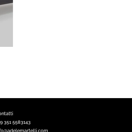
ntatti
39 351 5583143
nfo@adelemartelli.com