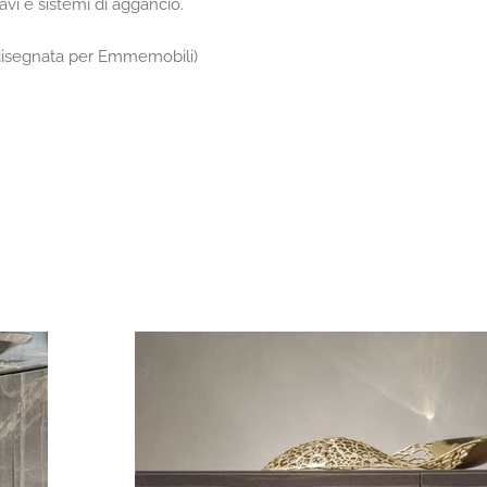
vi e sistemi di aggancio.
disegnata per Emmemobili)