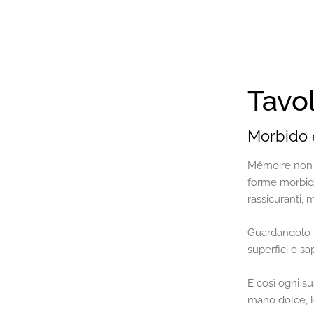
Tavo
Morbido 
Mémoire non è
forme morbid
rassicuranti, 
Guardandolo ri
superfici e sa
E così ogni s
mano dolce, l