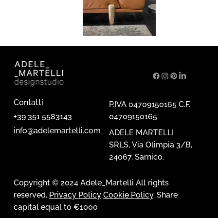
Contatti
P.IVA 04709150165 C.F.
04709150165
+39 351 5583143
info@adelemartelli.com
ADELE MARTELLI
SRLS, Via Olimpia 3/B,
24067, Sarnico.
Copyright © 2024 Adele_Martelli All rights
reserved.
Privacy Policy
Cookie Policy
. Share
capital equal to €1000